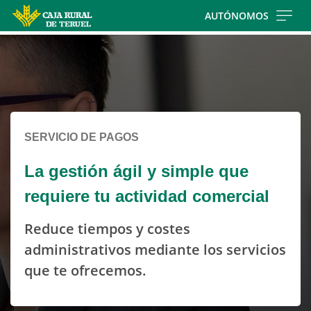
Skip
AUTÓNOMOS
to
Cargando
main
contenido,
contentt
por
favor
espere...
SERVICIO DE PAGOS
La gestión ágil y simple que
requiere tu actividad comercial
Reduce tiempos y costes
administrativos mediante los servicios
que te ofrecemos.