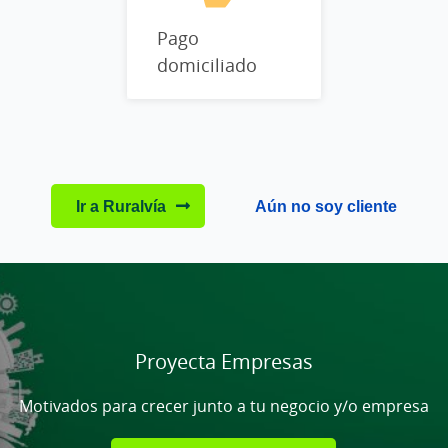
Pago
domiciliado
Ir a Ruralvía
Aún no soy cliente
Cargando
contenido,
por
favor
Proyecta Empresas
espere...
Motivados para crecer junto a tu negocio y/o empresa