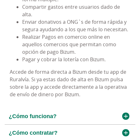
La máxima seguridad
https://bizum.com/es/preguntas-
Compartir gastos entre usuarios dado de
frecuentes/#servicio-de-ayuda
alta.
¿Qué es?
y conoce qué hacer en caso de duda.
Tú controlas tus datos en todo momento
Enviar donativos a ONG`s de forma rápida y
segura ayudando a los que más lo necesitan.
¿Cómo comienzo a utilizar el servicio de
Realizar Pagos en comercio online en
Entorno Ruralvía
identificación digital?
aquellos comercios que permitan como
opción de pago Bizum.
Consejos de seguridad
Pagar y cobrar la lotería con Bizum.
Accede de forma directa a Bizum desde tu app de
Ruralvía. Si ya estas dado de alta en Bizum pulsa
sobre la app y accede directamente a la operativa
de envío de dinero por Bizum.
¿Cómo funciona?
¿Cómo contratar?