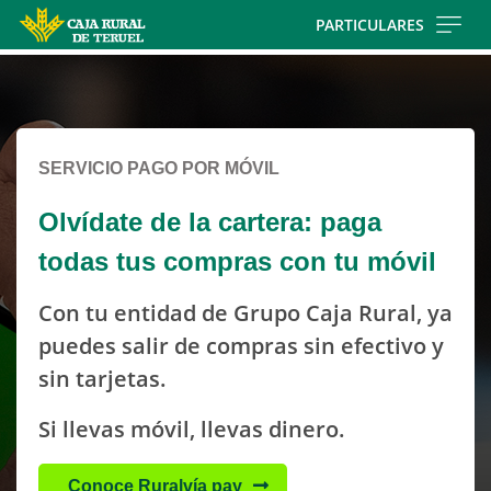
Skip
PARTICULARES
to
Cargando
main
contenido,
contentt
por
favor
SERVICIO PAGO POR MÓVIL
espere...
Olvídate de la cartera: paga
todas tus compras con tu móvil
Con tu entidad de Grupo Caja Rural, ya
puedes salir de compras sin efectivo y
sin tarjetas.
Si llevas móvil, llevas dinero.
Conoce Ruralvía pay