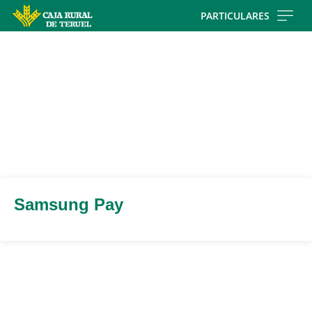
Skip
PARTICULARES
to
main
contentt
Samsung Pay