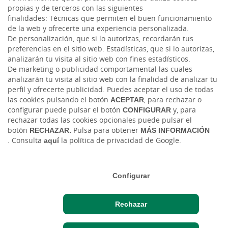
propias y de terceros con las siguientes
finalidades: Técnicas que permiten el buen funcionamiento
LinkedIn
de la web y ofrecerte una experiencia personalizada.
De personalización, que si lo autorizas, recordarán tus
YouTube
preferencias en el sitio web. Estadísticas, que si lo autorizas,
analizarán tu visita al sitio web con fines estadísticos.
De marketing o publicidad comportamental las cuales
analizarán tu visita al sitio web con la finalidad de analizar tu
perfil y ofrecerte publicidad. Puedes aceptar el uso de todas
las cookies pulsando el botón
ACEPTAR
, para rechazar o
configurar puede pulsar el botón
CONFIGURAR
y, para
rechazar todas las cookies opcionales puede pulsar el
Código de Ética y Conducta
Tablón de anuncios
Tipos de cambio
botón
RECHAZAR.
Pulsa para obtener
MÁS INFORMACIÓN
. Consulta
aquí
la política de privacidad de Google.
Aviso legal
Política de cookies
Protección de datos
Ⓒ Ruralvía, Caja Rural de Teruel, 2026. Todos los derechos reservados
Configurar
Rechazar