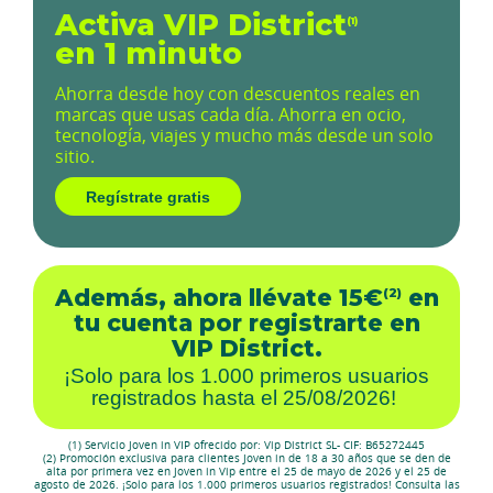
Activa VIP District
(1)
en 1 minuto
Ahorra desde hoy con descuentos reales en
marcas que usas cada día. Ahorra en ocio,
tecnología, viajes y mucho más desde un solo
sitio.
Regístrate gratis
Además, ahora llévate 15€
en
(2)
tu cuenta por registrarte en
VIP District.
¡Solo para los 1.000 primeros usuarios
registrados hasta el 25/08/2026!
(1) Servicio Joven in VIP ofrecido por: Vip District SL- CIF: B65272445
(2) Promoción exclusiva para clientes Joven in de 18 a 30 años que se den de
alta por primera vez en Joven in Vip entre el 25 de mayo de 2026 y el 25 de
agosto de 2026. ¡Solo para los 1.000 primeros usuarios registrados! Consulta las