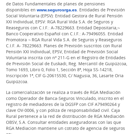
de Datos Fundamentales de planes de pensiones
disponibles en
www.segurosrga.es
. Entidades de Previsión
Social Voluntaria (EPSV): Entidad Gestora de Rural Pensión
XXI Individual, EPSV: RGA Rural Vida S.A. de Seguros y
Reaseguros con C.I.F.: A-78229663. Entidad Depositaria,¬
Banco Cooperativo Español con C.I.F.: A-79496055. Entidad
Promotora ¬ RGA Rural Vida S.A. de Seguros y Reaseguros
C.I.F. A- 78229663. Planes de Previsión suscritos con Rural
Pensión XXI Individual, EPSV, Entidad de Previsión Social
Voluntaria inscrita con nº 211-G en el Registro de Entidades
de Previsión Social de Euskadi, Reg. Mercantil de Guipúzcoa,
Tomo 1693, Libro 0, Folio 1, Sección 8ª, Hoja SS-14218,
Inscripción 1ª, CIF G-20615530, C/ Nagusia, 36, Lasarte Oria
Guipúzcoa.
La comercialización se realiza a través de RGA Mediación
como Operador de Banca-Seguros Vinculado, inscrito en el
registro de mediadores de la DGSFP con CIF A79490264 y
clave OV-0006, y con póliza de responsabilidad civil. Caja
Rural pertenece a la red de distribución de RGA Mediación
OBSV, S.A. Consultar entidades aseguradoras con las que
RGA Mediacion mantiene un cotrato de agencia de seguros