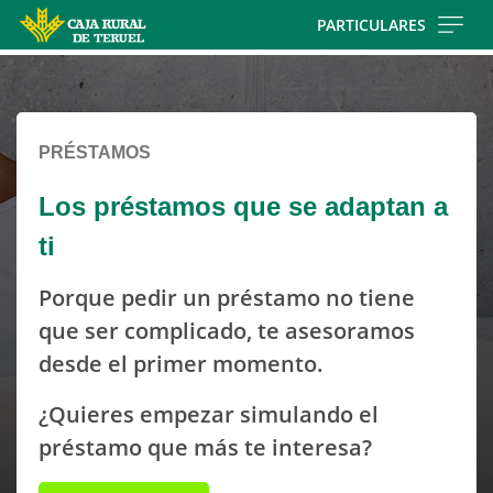
Skip
PARTICULARES
to
Cargando
main
contenido,
contentt
por
favor
PRÉSTAMOS
espere...
Los préstamos que se adaptan a
ti
Porque pedir un préstamo no tiene
que ser complicado, te asesoramos
desde el primer momento.
¿Quieres empezar simulando el
préstamo que más te interesa?