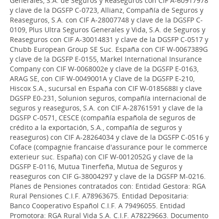
Generales, S.A. de Seguros y Reaseguros con CIF A-60917978
y clave de la DGSFP C-0723, Allianz, Compañía de Seguros y
Reaseguros, S.A. con CIF A-28007748 y clave de la DGSFP C-
0109, Plus Ultra Seguros Generales y Vida, S.A. de Seguros y
Reaseguros con CIF A-30014831 y clave de la DGSFP C-0517 y
Chubb European Group SE Suc. España con CIF W-0067389G
y clave de la DGSFP E-0155, Markel International Insurance
Company con CIF W-0068002e y clave de la DGSFP E-0163,
ARAG SE, con CIF W-0049001A y Clave de la DGSFP E-210,
Hiscox S.A., sucursal en España con CIF W-0185688I y clave
DGSFP E0-231, Solunion seguros, compañía internacional de
seguros y reaseguros, S.A. con CIF A-28761591 y clave de la
DGSFP C-0571, CESCE (compañía española de seguros de
crédito a la exportación, S.A., compañía de seguros y
reaseguros) con CIF A-28264034 y clave de la DGSFP C-0516 y
Coface (compagnie francaise d'assurance pour le commerce
exterieur suc. España) con CIF W-0012052G y clave de la
DGSFP E-0116, Mutua Tinerfeña, Mutua de Seguros y
reaseguros con CIF G-38004297 y clave de la DGSFP M-0216.
Planes de Pensiones contratados con: Entidad Gestora: RGA
Rural Pensiones C.I.F. A78963675. Entidad Depositaria:
Banco Cooperativo Español C.I.F. A 79496055. Entidad
Promotora: RGA Rural Vida S.A. C.I.F. A78229663. Documento