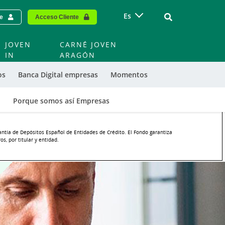
Vinculo - Buscar
Es
te
Acceso Cliente
JOVEN
CARNÉ JOVEN
IN
ARAGÓN
os
Banca Digital empresas
Momentos
o
Porque somos así Empresas
antía de Depósitos Español de Entidades de Crédito. El Fondo garantiza
s, por titular y entidad.