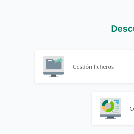
Descu
Gestión ficheros
C