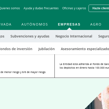
Skip
Quienes somos
Ayuda y dudas frecuentes
Oficinas y cajeros
Hazte clien
to
main
contentt
IVADA
AUTÓNOMOS
EMPRESAS
AGRO
gos
Subvenciones y ayudas
Negocio Internacional
Segur
Fondos de inversión
Jubilación
Asesoramiento especializad
La Entidad está adherida al Fondo de Gar
los depósitos en dinero hasta 100.000 euro
o de menor riesgo y 6/6 de mayor riesgo.