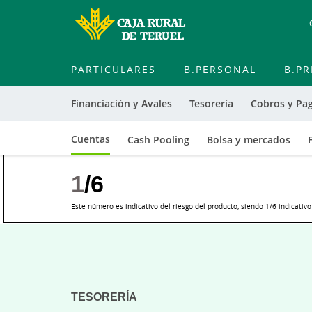
PARTICULARES
B.PERSONAL
B.PR
Financiación y Avales
Tesorería
Cobros y Pa
Cuentas
Cash Pooling
Bolsa y mercados
1
/6
Este número es indicativo del riesgo del producto, siendo 1/6 indicativ
Cargando
contenido,
por
favor
TESORERÍA
espere...