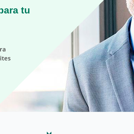
para tu
ra
ites