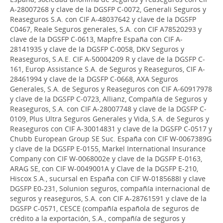
A-28007268 y clave de la DGSFP C-0072, Generali Seguros y
Reaseguros S.A. con CIF A-48037642 y clave de la DGSFP
C0467, Reale Seguros generales, S.A. con CIF A78520293 y
clave de la DGSFP C-0613, Mapfre España con CIF A-
28141935 y clave de la DGSFP C-0058, DKV Seguros y
Reaseguros, S.A.E. CIF A-50004209 R y clave de la DGSFP C-
161, Europ Assistance S.A. de Seguros y Reaseguros, CIF A-
28461994 y clave de la DGSFP C-0668, AXA Seguros
Generales, S.A. de Seguros y Reaseguros con CIF A-60917978
y clave de la DGSFP C-0723, Allianz, Compañía de Seguros y
Reaseguros, S.A. con CIF A-28007748 y clave de la DGSFP C-
0109, Plus Ultra Seguros Generales y Vida, S.A. de Seguros y
Reaseguros con CIF A-30014831 y clave de la DGSFP C-0517 y
Chubb European Group SE Suc. España con CIF W-0067389G
y clave de la DGSFP E-0155, Markel International Insurance
Company con CIF W-0068002e y clave de la DGSFP E-0163,
ARAG SE, con CIF W-0049001A y Clave de la DGSFP E-210,
Hiscox S.A., sucursal en España con CIF W-0185688I y clave
DGSFP E0-231, Solunion seguros, compañía internacional de
seguros y reaseguros, S.A. con CIF A-28761591 y clave de la
DGSFP C-0571, CESCE (compañía española de seguros de
crédito a la exportación, S.A., compañía de seguros y