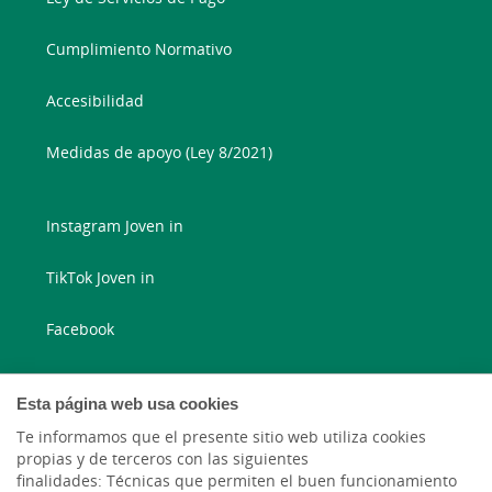
Cumplimiento Normativo
Accesibilidad
Medidas de apoyo (Ley 8/2021)
Instagram Joven in
TikTok Joven in
Facebook
Instagram
Esta página web usa cookies
X
Te informamos que el presente sitio web utiliza cookies
propias y de terceros con las siguientes
finalidades: Técnicas que permiten el buen funcionamiento
LinkedIn