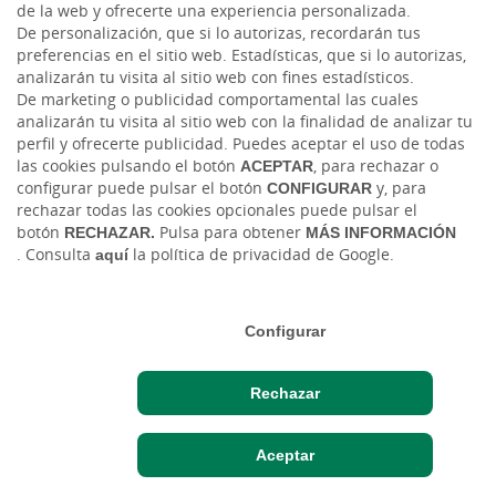
de la web y ofrecerte una experiencia personalizada.
De personalización, que si lo autorizas, recordarán tus
YouTube
preferencias en el sitio web. Estadísticas, que si lo autorizas,
analizarán tu visita al sitio web con fines estadísticos.
De marketing o publicidad comportamental las cuales
analizarán tu visita al sitio web con la finalidad de analizar tu
perfil y ofrecerte publicidad. Puedes aceptar el uso de todas
las cookies pulsando el botón
ACEPTAR
, para rechazar o
configurar puede pulsar el botón
CONFIGURAR
y, para
rechazar todas las cookies opcionales puede pulsar el
Código de Ética y Conducta
Tablón de anuncios
Tipos de cambio
botón
RECHAZAR.
Pulsa para obtener
MÁS INFORMACIÓN
. Consulta
aquí
la política de privacidad de Google.
Aviso legal
Política de cookies
Protección de datos
Ⓒ Ruralvía, Caja Rural de Teruel, 2026. Todos los derechos reservados
Configurar
Rechazar
Aceptar
Acceso cliente