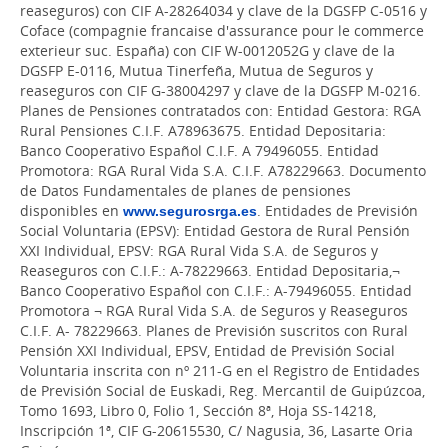
reaseguros) con CIF A-28264034 y clave de la DGSFP C-0516 y
Coface (compagnie francaise d'assurance pour le commerce
exterieur suc. España) con CIF W-0012052G y clave de la
DGSFP E-0116, Mutua Tinerfeña, Mutua de Seguros y
reaseguros con CIF G-38004297 y clave de la DGSFP M-0216.
Planes de Pensiones contratados con: Entidad Gestora: RGA
Rural Pensiones C.I.F. A78963675. Entidad Depositaria:
Banco Cooperativo Español C.I.F. A 79496055. Entidad
Promotora: RGA Rural Vida S.A. C.I.F. A78229663. Documento
de Datos Fundamentales de planes de pensiones
disponibles en
www.segurosrga.es
. Entidades de Previsión
Social Voluntaria (EPSV): Entidad Gestora de Rural Pensión
XXI Individual, EPSV: RGA Rural Vida S.A. de Seguros y
Reaseguros con C.I.F.: A-78229663. Entidad Depositaria,¬
Banco Cooperativo Español con C.I.F.: A-79496055. Entidad
Promotora ¬ RGA Rural Vida S.A. de Seguros y Reaseguros
C.I.F. A- 78229663. Planes de Previsión suscritos con Rural
Pensión XXI Individual, EPSV, Entidad de Previsión Social
Voluntaria inscrita con nº 211-G en el Registro de Entidades
de Previsión Social de Euskadi, Reg. Mercantil de Guipúzcoa,
Tomo 1693, Libro 0, Folio 1, Sección 8ª, Hoja SS-14218,
Inscripción 1ª, CIF G-20615530, C/ Nagusia, 36, Lasarte Oria