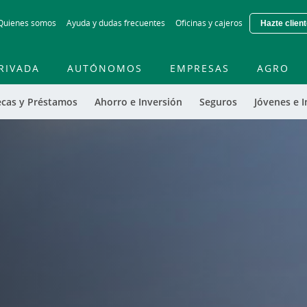
Skip
Quienes somos
Ayuda y dudas frecuentes
Oficinas y cajeros
Hazte clien
to
main
contentt
RIVADA
AUTÓNOMOS
EMPRESAS
AGRO
ecas y Préstamos
Ahorro e Inversión
Seguros
Jóvenes e I