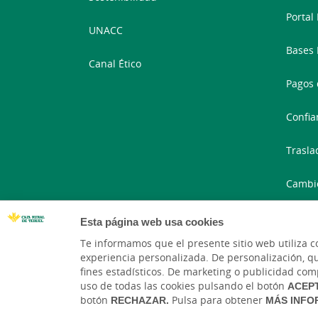
Portal
UNACC
Bases 
Canal Ético
Pagos 
Confia
Trasla
Cambi
Portal
Esta página web usa cookies
Te informamos que el presente sitio web utiliza c
experiencia personalizada. De personalización, que 
fines estadísticos. De marketing o publicidad comp
uso de todas las cookies pulsando el botón
ACEP
botón
RECHAZAR.
Pulsa para obtener
MÁS INFO
Código de Ética y Conducta
T