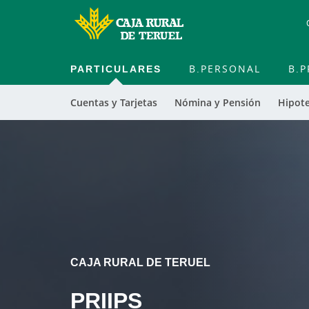
PARTICULARES
B.PERSONAL
B.P
Cuentas y Tarjetas
Nómina y Pensión
Hipot
Cargando
contenido,
por
favor
espere...
CAJA RURAL DE TERUEL
PRIIPS