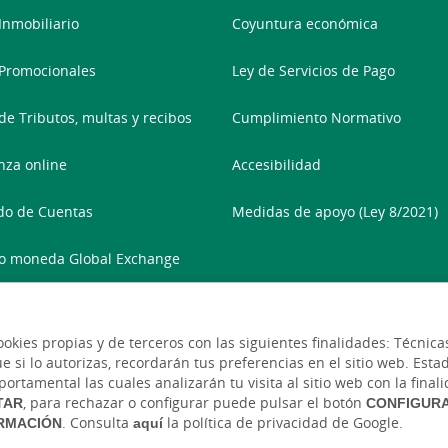
 Inmobiliario
Coyuntura económica
Promocionales
Ley de Servicios de Pago
de Tributos, multas y recibos
Cumplimiento Normativo
nza online
Accesibilidad
do de Cuentas
Medidas de apoyo (Ley 8/2021)
o moneda Global Exchange
 de Documentación
ookies propias y de terceros con las siguientes finalidades: Técni
si lo autorizas, recordarán tus preferencias en el sitio web. Estadís
ortamental las cuales analizarán tu visita al sitio web con la finali
TAR
, para rechazar o configurar puede pulsar el botón
CONFIGUR
RMACIÓN
. Consulta
aquí
la política de privacidad de Google.
ablón de anuncios
Tipos de cambio
Aviso legal
Políti