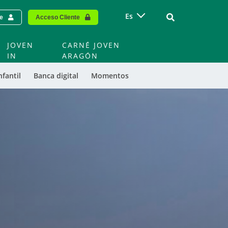
Vinculo - Buscar
Es
te
Acceso Cliente
JOVEN
CARNÉ JOVEN
IN
ARAGÓN
nfantil
Banca digital
Momentos