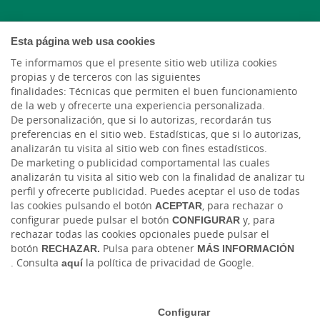
Instagram
Esta página web usa cookies
X
Te informamos que el presente sitio web utiliza cookies
propias y de terceros con las siguientes
finalidades: Técnicas que permiten el buen funcionamiento
LinkedIn
de la web y ofrecerte una experiencia personalizada.
De personalización, que si lo autorizas, recordarán tus
YouTube
preferencias en el sitio web. Estadísticas, que si lo autorizas,
analizarán tu visita al sitio web con fines estadísticos.
De marketing o publicidad comportamental las cuales
analizarán tu visita al sitio web con la finalidad de analizar tu
perfil y ofrecerte publicidad. Puedes aceptar el uso de todas
las cookies pulsando el botón
ACEPTAR
, para rechazar o
configurar puede pulsar el botón
CONFIGURAR
y, para
rechazar todas las cookies opcionales puede pulsar el
Código de Ética y Conducta
Tablón de anuncios
Tipos de cambio
botón
RECHAZAR.
Pulsa para obtener
MÁS INFORMACIÓN
. Consulta
aquí
la política de privacidad de Google.
Aviso legal
Política de cookies
Protección de datos
Ⓒ Ruralvía, Caja Rural de Teruel, 2026. Todos los derechos reservados
Configurar