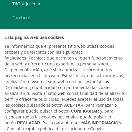
TikTok Joven in
Facebook
Instagram
Esta página web usa cookies
X
Te informamos que el presente sitio web utiliza cookies
propias y de terceros con las siguientes
finalidades: Técnicas que permiten el buen funcionamiento
LinkedIn
de la web y ofrecerte una experiencia personalizada.
De personalización, que si lo autorizas, recordarán tus
YouTube
preferencias en el sitio web. Estadísticas, que si lo autorizas,
analizarán tu visita al sitio web con fines estadísticos.
De marketing o publicidad comportamental las cuales
analizarán tu visita al sitio web con la finalidad de analizar tu
perfil y ofrecerte publicidad. Puedes aceptar el uso de todas
las cookies pulsando el botón
ACEPTAR
, para rechazar o
configurar puede pulsar el botón
CONFIGURAR
y, para
rechazar todas las cookies opcionales puede pulsar el
Código de Ética y Conducta
Tablón de anuncios
Tipos de cambio
botón
RECHAZAR.
Pulsa para obtener
MÁS INFORMACIÓN
. Consulta
aquí
la política de privacidad de Google.
Aviso legal
Política de cookies
Protección de datos