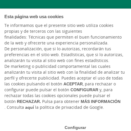
Instagram
Esta página web usa cookies
X
Te informamos que el presente sitio web utiliza cookies
propias y de terceros con las siguientes
finalidades: Técnicas que permiten el buen funcionamiento
LinkedIn
de la web y ofrecerte una experiencia personalizada.
De personalización, que si lo autorizas, recordarán tus
YouTube
preferencias en el sitio web. Estadísticas, que si lo autorizas,
analizarán tu visita al sitio web con fines estadísticos.
De marketing o publicidad comportamental las cuales
analizarán tu visita al sitio web con la finalidad de analizar tu
perfil y ofrecerte publicidad. Puedes aceptar el uso de todas
las cookies pulsando el botón
ACEPTAR
, para rechazar o
configurar puede pulsar el botón
CONFIGURAR
y, para
rechazar todas las cookies opcionales puede pulsar el
Código de Ética y Conducta
Tablón de anuncios
Tipos de cambio
botón
RECHAZAR.
Pulsa para obtener
MÁS INFORMACIÓN
. Consulta
aquí
la política de privacidad de Google.
Aviso legal
Política de cookies
Protección de datos
Ⓒ Ruralvía, Caja Rural de Teruel, 2026. Todos los derechos reservados
Configurar