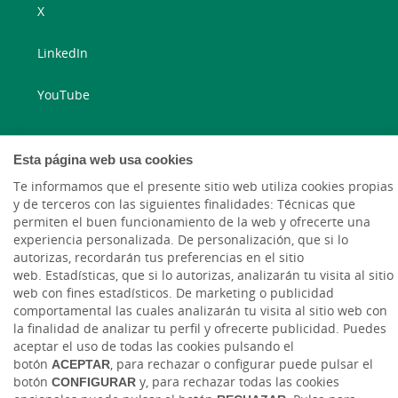
X
LinkedIn
YouTube
Esta página web usa cookies
Te informamos que el presente sitio web utiliza cookies propias
y de terceros con las siguientes finalidades: Técnicas que
permiten el buen funcionamiento de la web y ofrecerte una
experiencia personalizada. De personalización, que si lo
Código de Ética y Conducta
Tablón de anuncios
Tipos de cambio
autorizas, recordarán tus preferencias en el sitio
Aviso legal
Política de cookies
Protección de datos
web. Estadísticas, que si lo autorizas, analizarán tu visita al sitio
web con fines estadísticos. De marketing o publicidad
Ⓒ Ruralvía, Caja Rural de Teruel, 2026. Todos los derechos reservados
comportamental las cuales analizarán tu visita al sitio web con
la finalidad de analizar tu perfil y ofrecerte publicidad. Puedes
aceptar el uso de todas las cookies pulsando el
botón
ACEPTAR
, para rechazar o configurar puede pulsar el
botón
CONFIGURAR
y, para rechazar todas las cookies